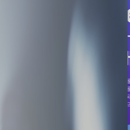
f
대
대퇴골
대퇴골
괴사되
양쪽으