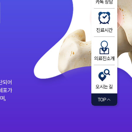
d
카톡 상담
진료시간
의료진소개
차단되어
오시는 길
골세포가
며,
TOP