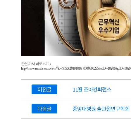
관련 기사 바로보기 ↓
http://www.newsis.com/view/?id=NISX20191016_0000800295&cID=10201&pID=1020
이전글
11월 조아컨퍼런스
다음글
중앙대병원 슬관절연구학회 