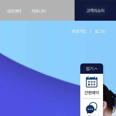
고객의소리
내과센터
커뮤니티
회원가입
로그인
접기
간편예약